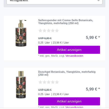
Verfügbarkeit
nicht lieferbar
2
Übernehmen
Seifenspender mit Creme-Seife Botanicals,
Ylangblüte, mehrfarbig (250 ml)
5,99 € *
UVP 6,90 €
0.25
Liter
| 23,96 € / Liter
Artikel anzeigen
*
inkl. ges. MwSt.
zzgl.
Versandkosten
Duschgel Botanicals, Ylangblüte, mehrfarbig
(250 ml)
5,99 € *
UVP 6,90 €
0.25
Liter
| 23,96 € / Liter
Artikel anzeigen
*
inkl. ges. MwSt.
zzgl.
Versandkosten