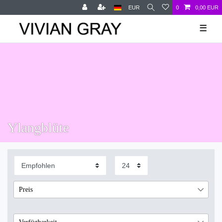
EUR
0
0,00 EUR
☰
Ylangblüte
Preis
€
―
€