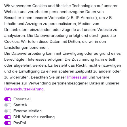
Wir verwenden Cookies und ähnliche Technologien auf unserer
Website und verarbeiten personenbezogene Daten von
Besucher:innen unserer Webseite (z.B. IP-Adresse), um z.B.
Inhalte und Anzeigen zu personalisieren, Medien von
Shop
Drittanbietern einzubinden oder Zugriffe auf unsere Website zu
Aroma Selection
analysieren. Die Datenverarbeitung erfolgt erst durch gesetzte
Cookies. Wir teilen diese Daten mit Dritten, die wir in den
Service
Einstellungen benennen.
Versandinfos
Die Datenverarbeitung kann mit Einwilligung oder aufgrund eines
FAQs - Häufige Fragen
berechtigten Interesses erfolgen. Die Zustimmung kann erteilt
oder abgelehnt werden. Es besteht das Recht, nicht einzuwilligen
Wir versenden mit
und die Einwilligung zu einem späteren Zeitpunkt zu ändern oder
zu widerrufen. Beachten Sie unser
Impressum
und weitere
Hinweise zur Verwendung personenbezogener Daten in unserer
Daten­schutz­erklärung
.
Essenziell
Statistik
Impressum
Daten­schutz­erklärung
AGB
Externe Medien
DHL Wunschzustellung
PayPal
Barrierefreiheitserklärung
Widerrufs­recht