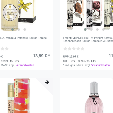
20 Vanille & Patchouli Eau de Toilette
[Paket] VIVANEL EDTPZ Parfum Zerstä
Taschenflacon Eau de Toilette in 3 Düfte
13,99 € *
11
9 €
UVP 17,97 €
 139,90 € / Liter
0.03
Liter
| 399,67 € / Liter
. MwSt.
zzgl.
Versandkosten
*
inkl. ges. MwSt.
zzgl.
Versandkosten