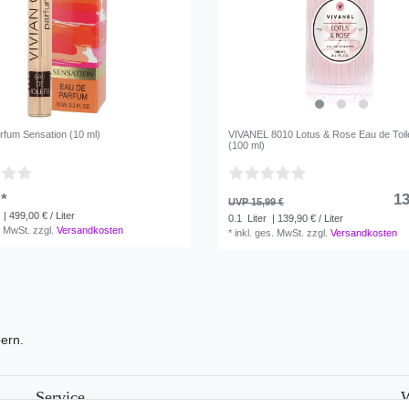
rfum Sensation (10 ml)
VIVANEL 8010 Lotus & Rose Eau de Toile
(100 ml)
 *
13
UVP 15,99 €
| 499,00 € / Liter
0.1
Liter
| 139,90 € / Liter
. MwSt.
zzgl.
Versandkosten
*
inkl. ges. MwSt.
zzgl.
Versandkosten
bern.
Service
W