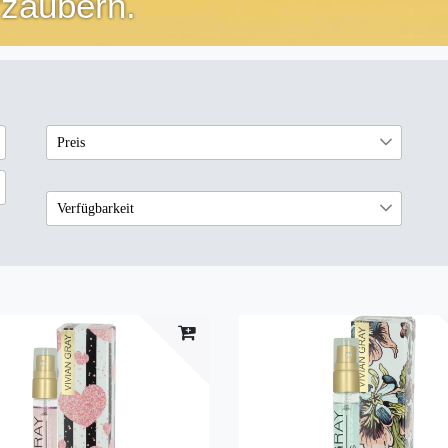
rzaubern.
Preis
€
―
€
Verfügbarkeit
sofort lieferbar
4
Übernehmen
nicht lieferbar
7