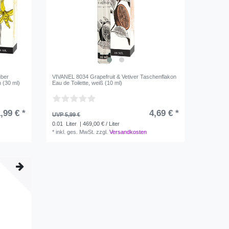
uber
VIVANEL 8034 Grapefruit & Vetiver Taschenflakon
n (30 ml)
Eau de Toilette, weiß (10 ml)
,99 € *
4,69 € *
UVP 5,99 €
0.01
Liter
| 469,00 € / Liter
*
inkl. ges. MwSt.
zzgl.
Versandkosten