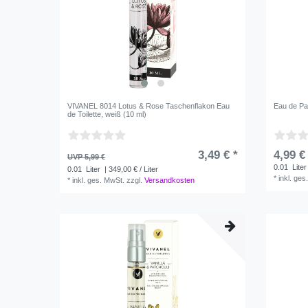
VIVANEL 8014 Lotus & Rose Taschenflakon Eau
Eau de Pa
de Toilette, weiß (10 ml)
3,49 € *
4,99 €
UVP 5,99 €
0.01
Liter
0.01
Liter
| 349,00 € / Liter
*
inkl. ges
*
inkl. ges. MwSt.
zzgl.
Versandkosten