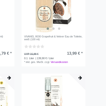
ml)
VIVANEL 8030 Grapefruit & Vetiver Eau de Toilette,
weiß (100 ml)
,79 € *
13,99 € *
UVP 15,99 €
0.1
Liter
| 139,90 € / Liter
*
inkl. ges. MwSt.
zzgl.
Versandkosten