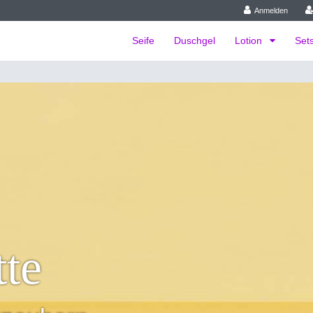
Anmelden
Seife
Duschgel
Lotion
Set
tte