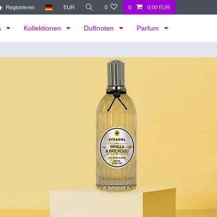
Registrieren
EUR
0
0
0,00 EUR
s
Kollektionen
Duftnoten
Parfum