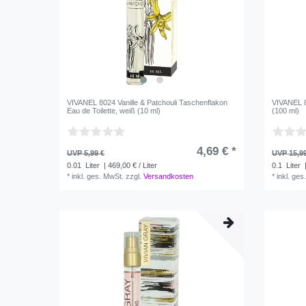
VIVANEL 8024 Vanille & Patchouli Taschenflakon
VIVANEL 80
Eau de Toilette, weiß (10 ml)
(100 ml)
4,69 € *
UVP 5,99 €
UVP 15,9
0.01
Liter
| 469,00 € / Liter
0.1
Liter
|
*
inkl. ges. MwSt.
zzgl.
Versandkosten
*
inkl. ges