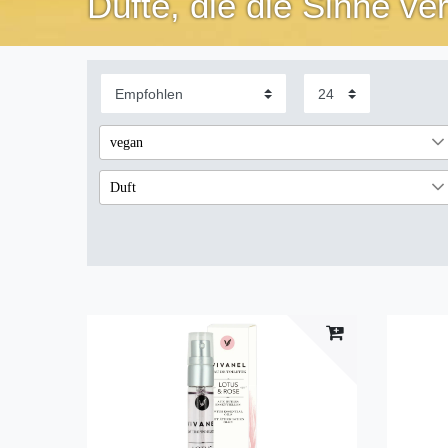
Düfte, die die Sinne ve
vegan
Ja, ist vegan
1
Duft
Grapefruit & Vetiver
2