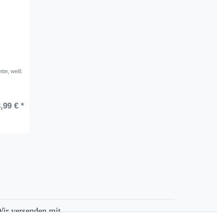
tte, weiß
,99 € *
ir versenden mit