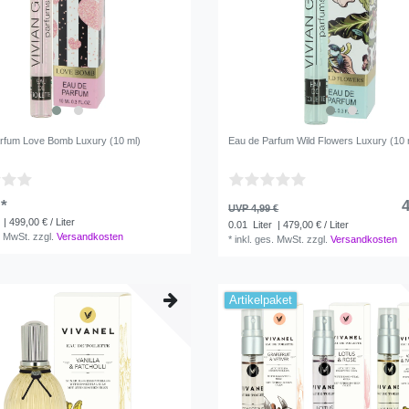
rfum Love Bomb Luxury (10 ml)
Eau de Parfum Wild Flowers Luxury (10 
 *
4
UVP 4,99 €
| 499,00 € / Liter
0.01
Liter
| 479,00 € / Liter
. MwSt.
zzgl.
Versandkosten
*
inkl. ges. MwSt.
zzgl.
Versandkosten
Artikelpaket