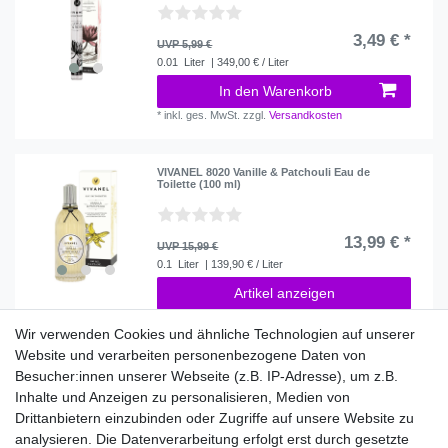
3,49 € *
UVP 5,99 €
0.01
Liter
| 349,00 € / Liter
In den Warenkorb
*
inkl. ges. MwSt.
zzgl.
Versandkosten
VIVANEL 8020 Vanille & Patchouli Eau de
Toilette (100 ml)
13,99 € *
UVP 15,99 €
0.1
Liter
| 139,90 € / Liter
Artikel anzeigen
*
inkl. ges. MwSt.
zzgl.
Versandkosten
Wir verwenden Cookies und ähnliche Technologien auf unserer
Website und verarbeiten personenbezogene Daten von
Besucher:innen unserer Webseite (z.B. IP-Adresse), um z.B.
Inhalte und Anzeigen zu personalisieren, Medien von
Shop
Drittanbietern einzubinden oder Zugriffe auf unsere Website zu
Aroma Selection
analysieren. Die Datenverarbeitung erfolgt erst durch gesetzte