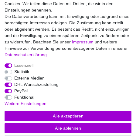
Cookies. Wir teilen diese Daten mit Dritten, die wir in den
Service
Einstellungen benennen.
Versandinfos
Die Datenverarbeitung kann mit Einwilligung oder aufgrund eines
FAQs - Häufige Fragen
berechtigten Interesses erfolgen. Die Zustimmung kann erteilt
oder abgelehnt werden. Es besteht das Recht, nicht einzuwilligen
Wir versenden mit
und die Einwilligung zu einem späteren Zeitpunkt zu ändern oder
zu widerrufen. Beachten Sie unser
Impressum
und weitere
Hinweise zur Verwendung personenbezogener Daten in unserer
Daten­schutz­erklärung
.
Essenziell
Statistik
Impressum
Daten­schutz­erklärung
AGB
Externe Medien
DHL Wunschzustellung
PayPal
Barrierefreiheitserklärung
Widerrufs­recht
Funktional
Weitere Einstellungen
Kontakt
Vertrag widerrufen
Alle akzeptieren
Alle ablehnen
© Copyright 2026 | Alle Rechte vorbehalten.