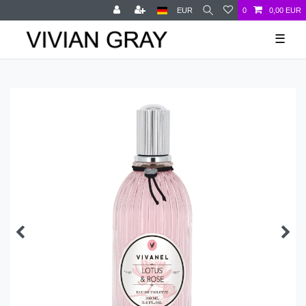
EUR
0
0,00 EUR
☰