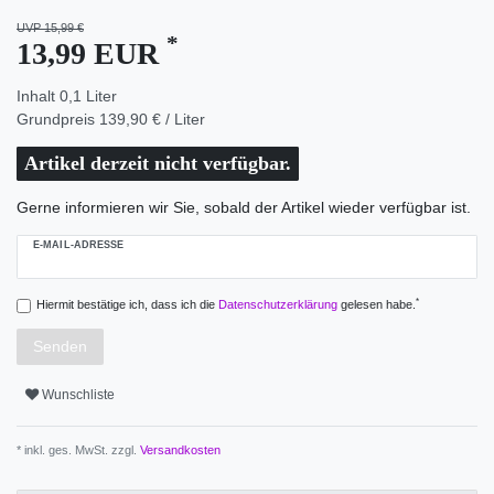
UVP 15,99 €
*
13,99 EUR
Inhalt
0,1
Liter
Grundpreis
139,90 € / Liter
Artikel derzeit nicht verfügbar.
Gerne informieren wir Sie, sobald der Artikel wieder verfügbar ist.
E-MAIL-ADRESSE
*
Hiermit bestätige ich, dass ich die
Daten­schutz­erklärung
gelesen habe.
Senden
Wunschliste
* inkl. ges. MwSt. zzgl.
Versandkosten