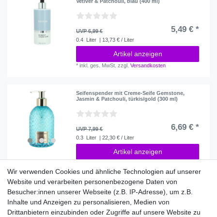
Vetiver & Patchouli, blau (400 ml)
5,49 € *
UVP 6,99 €
0.4
Liter
| 13,73 € / Liter
Artikel anzeigen
*
inkl. ges. MwSt.
zzgl.
Versandkosten
Seifenspender mit Creme-Seife Gemstone,
Jasmin & Patchouli, türkis/gold (300 ml)
6,69 € *
UVP 7,99 €
0.3
Liter
| 22,30 € / Liter
Artikel anzeigen
*
inkl. ges. MwSt.
zzgl.
Versandkosten
Wir verwenden Cookies und ähnliche Technologien auf unserer
Website und verarbeiten personenbezogene Daten von
Besucher:innen unserer Webseite (z.B. IP-Adresse), um z.B.
Inhalte und Anzeigen zu personalisieren, Medien von
Shop
Drittanbietern einzubinden oder Zugriffe auf unsere Website zu