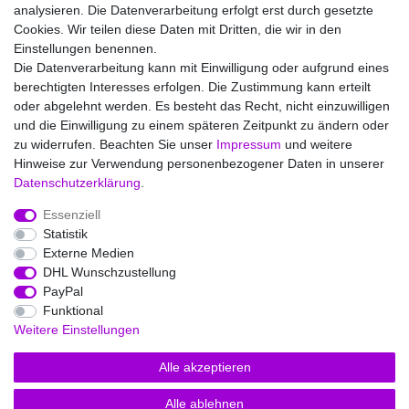
Aroma Selection
analysieren. Die Datenverarbeitung erfolgt erst durch gesetzte
Cookies. Wir teilen diese Daten mit Dritten, die wir in den
Service
Einstellungen benennen.
Versandinfos
Die Datenverarbeitung kann mit Einwilligung oder aufgrund eines
FAQs - Häufige Fragen
berechtigten Interesses erfolgen. Die Zustimmung kann erteilt
oder abgelehnt werden. Es besteht das Recht, nicht einzuwilligen
Wir versenden mit
und die Einwilligung zu einem späteren Zeitpunkt zu ändern oder
zu widerrufen. Beachten Sie unser
Impressum
und weitere
Hinweise zur Verwendung personenbezogener Daten in unserer
Daten­schutz­erklärung
.
Essenziell
Statistik
Impressum
Daten­schutz­erklärung
AGB
Externe Medien
DHL Wunschzustellung
PayPal
Barrierefreiheitserklärung
Widerrufs­recht
Funktional
Weitere Einstellungen
Kontakt
Vertrag widerrufen
Alle akzeptieren
Alle ablehnen