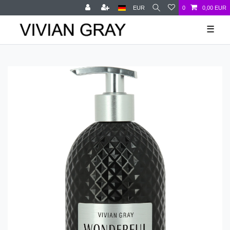
EUR
0
0,00 EUR
☰