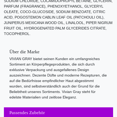
SODIUM CHLORIDE, COCAMIDOPROPYL BETAINE, GLYCERIN,
PARFUM (FRAGRANCE), PHENOXYETHANOL, GLYCERYL
OLEATE, COCO-GLUCOSIDE, SODIUM BENZOATE, CITRIC
ACID, POGOSTEMON CABLIN LEAF OIL (PATCHOULI OIL),
JUNIPERUS MEXICANA WOOD OIL, LINALOOL, PIPER NIGRUM
FRUIT OIL, HYDROGENATED PALM GLYCERIDES CITRATE,
TOCOPHEROL.
Über die Marke
VIVIAN GRAY bietet seinen Kunden ein umfangreiches
Sortiment an Körperpflegeprodukten, die sich durch
exklusive Verpackung und ausgefallenes Design
auszeichnen. Dezente Düfte und moderne Rezepturen, die
auf die Bedürfnisse empfindlicher Haut abgestimmt
wurden, sind selbstverständlich auch der Grund für die
Beliebtheit unseres Sortiments. Vivian Gray steht für
edelste Materialien und zeitlose Eleganz.
Passendes Zubehör