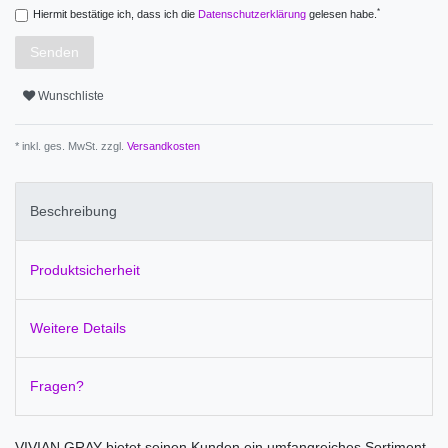
*
Hiermit bestätige ich, dass ich die
Daten­schutz­erklärung
gelesen habe.
Senden
Wunschliste
* inkl. ges. MwSt. zzgl.
Versandkosten
Beschreibung
Produktsicherheit
Weitere Details
Fragen?
VIVIAN GRAY bietet seinen Kunden ein umfangreiches Sortiment