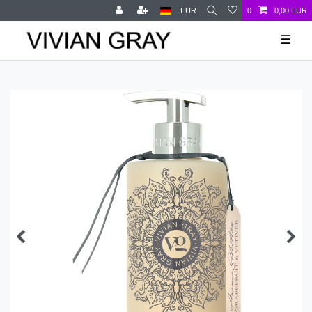
EUR
0
0,00 EUR
☰