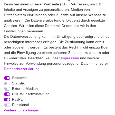
Besucher:innen unserer Webseite (z.B. IP-Adresse), um z.B.
Inhalte und Anzeigen zu personalisieren, Medien von
Shop
Drittanbietern einzubinden oder Zugriffe auf unsere Website zu
Aroma Selection
analysieren. Die Datenverarbeitung erfolgt erst durch gesetzte
Cookies. Wir teilen diese Daten mit Dritten, die wir in den
Service
Einstellungen benennen.
Versandinfos
Die Datenverarbeitung kann mit Einwilligung oder aufgrund eines
FAQs - Häufige Fragen
berechtigten Interesses erfolgen. Die Zustimmung kann erteilt
oder abgelehnt werden. Es besteht das Recht, nicht einzuwilligen
Wir versenden mit
und die Einwilligung zu einem späteren Zeitpunkt zu ändern oder
zu widerrufen. Beachten Sie unser
Impressum
und weitere
Hinweise zur Verwendung personenbezogener Daten in unserer
Daten­schutz­erklärung
.
Essenziell
Statistik
Impressum
Daten­schutz­erklärung
AGB
Externe Medien
DHL Wunschzustellung
PayPal
Barrierefreiheitserklärung
Widerrufs­recht
Funktional
Weitere Einstellungen