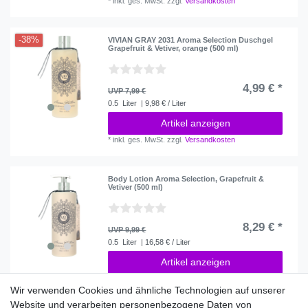
*
inkl. ges. MwSt.
zzgl.
Versandkosten
-38%
VIVIAN GRAY 2031 Aroma Selection Duschgel
Grapefruit & Vetiver, orange (500 ml)
4,99 € *
UVP 7,99 €
0.5
Liter
| 9,98 € / Liter
Artikel anzeigen
*
inkl. ges. MwSt.
zzgl.
Versandkosten
Body Lotion Aroma Selection, Grapefruit &
Vetiver (500 ml)
8,29 € *
UVP 9,99 €
0.5
Liter
| 16,58 € / Liter
Artikel anzeigen
*
inkl. ges. MwSt.
zzgl.
Versandkosten
Wir verwenden Cookies und ähnliche Technologien auf unserer
Website und verarbeiten personenbezogene Daten von