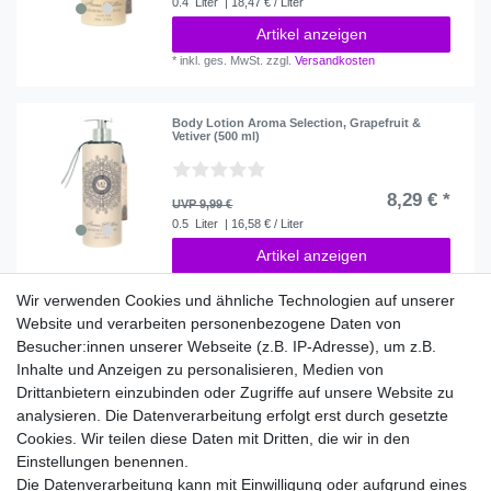
0.4
Liter
| 18,47 € / Liter
Artikel anzeigen
*
inkl. ges. MwSt.
zzgl.
Versandkosten
Body Lotion Aroma Selection, Grapefruit &
Vetiver (500 ml)
8,29 € *
UVP 9,99 €
0.5
Liter
| 16,58 € / Liter
Artikel anzeigen
*
inkl. ges. MwSt.
zzgl.
Versandkosten
Wir verwenden Cookies und ähnliche Technologien auf unserer
Website und verarbeiten personenbezogene Daten von
Besucher:innen unserer Webseite (z.B. IP-Adresse), um z.B.
Inhalte und Anzeigen zu personalisieren, Medien von
Shop
Drittanbietern einzubinden oder Zugriffe auf unsere Website zu
Aroma Selection
analysieren. Die Datenverarbeitung erfolgt erst durch gesetzte
Cookies. Wir teilen diese Daten mit Dritten, die wir in den
Service
Einstellungen benennen.
Versandinfos
Die Datenverarbeitung kann mit Einwilligung oder aufgrund eines