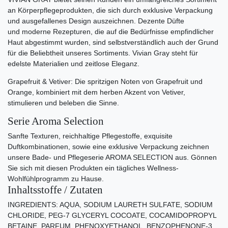
an Körperpflegeprodukten, die sich durch exklusive Verpackung
und ausgefallenes Design auszeichnen. Dezente Düfte
und moderne Rezepturen, die auf die Bedürfnisse empfindlicher
Haut abgestimmt wurden, sind selbstverständlich auch der Grund
für die Beliebtheit unseres Sortiments. Vivian Gray steht für
edelste Materialien und zeitlose Eleganz.
Grapefruit & Vetiver: Die spritzigen Noten von Grapefruit und
Orange, kombiniert mit dem herben Akzent von Vetiver,
stimulieren und beleben die Sinne.
Serie Aroma Selection
Sanfte Texturen, reichhaltige Pflegestoffe, exquisite
Duftkombinationen, sowie eine exklusive Verpackung zeichnen
unsere Bade- und Pflegeserie AROMA SELECTION aus. Gönnen
Sie sich mit diesen Produkten ein tägliches Wellness-
Wohlfühlprogramm zu Hause.
Inhaltsstoffe / Zutaten
INGREDIENTS: AQUA, SODIUM LAURETH SULFATE, SODIUM
CHLORIDE, PEG-7 GLYCERYL COCOATE, COCAMIDOPROPYL
BETAINE, PARFUM, PHENOXYETHANOL, BENZOPHENONE-3,