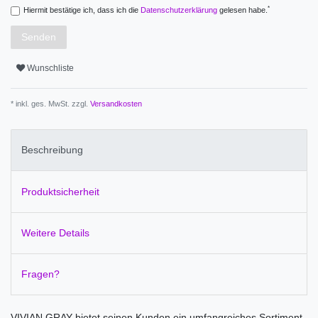
*
Hiermit bestätige ich, dass ich die
Daten­schutz­erklärung
gelesen habe.
Senden
Wunschliste
* inkl. ges. MwSt. zzgl.
Versandkosten
Beschreibung
Produktsicherheit
Weitere Details
Fragen?
VIVIAN GRAY bietet seinen Kunden ein umfangreiches Sortiment