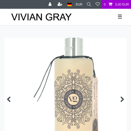
EUR
0
0,00 EUR
☰